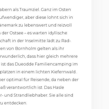
abern als Traumziel. Ganz im Osten
aufwendiger, aber diese lohnt sich in
Dänemark zu lebenswert und reizvoll
er Ostsee – es warten idyllische
aft in der Inselmitte lädt zu Rad-
n von Bornholm gelten als ihr
wunderlich, dass hier gleich mehrere
 ist das Dueodde Familiencamping im
plätzen in einem lichten Kiefernwald.
er optimal für Reisende, da neben der
ß verantwortlich ist. Das Hasle
- und Strandliebhaber. Sie alle sind
zu entdecken.