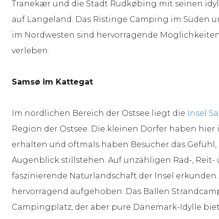
Tranekær und die Stadt Rudkøbing mit seinen idyl
auf Langeland. Das Ristinge Camping im Süden 
im Nordwesten sind hervorragende Möglichkeiten
verleben.
Samsø im Kattegat
Im nördlichen Bereich der Ostsee liegt die
Insel S
Region der Ostsee. Die kleinen Dörfer haben hie
erhalten und oftmals haben Besucher das Gefühl, d
Augenblick stillstehen. Auf unzähligen Rad-, Reit
faszinierende Naturlandschaft der Insel erkunden.
hervorragend aufgehoben. Das Ballen Strandcampi
Campingplatz, der aber pure Dänemark-Idylle bietet