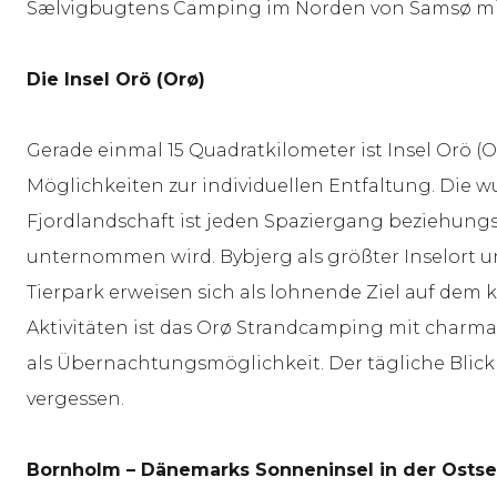
Sælvigbugtens Camping im Norden von Samsø mit
Die Insel Orö (Orø)
Gerade einmal 15 Quadratkilometer ist Insel Orö (O
Möglichkeiten zur individuellen Entfaltung. Die w
Fjordlandschaft ist jeden Spaziergang beziehungsw
unternommen wird. Bybjerg als größter Inselort u
Tierpark erweisen sich als lohnende Ziel auf dem 
Aktivitäten ist das Orø Strandcamping mit charma
als Übernachtungsmöglichkeit. Der tägliche Blick a
vergessen.
Bornholm – Dänemarks Sonneninsel in der Osts