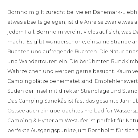
Bornholm gilt zurecht bei vielen Dänemark-Liebh
etwas abseits gelegen, ist die Anreise zwar etwas 
jedem Fall. Bornholm vereint vieles auf sich, was 
macht. Es gibt wunderschöne, einsame Strände an d
Buchten und aufregende Buchten. Die Naturlandsch
und Wandertouren ein. Die berühmten Rundkirche
Wahrzeichen und werden gerne besucht. Kaum ver
Campingplätze beheimatet sind. Empfehlenswert
Süden der Insel mit direkter Strandlage und Stand
Das Camping Sandkås ist fast das gesamte Jahr üb
Ostsee auch ein überdachtes Freibad für Wasserspa
Camping & Hytter am Westufer ist perfekt für Natur
perfekte Ausgangspunkte, um Bornholm für sich 