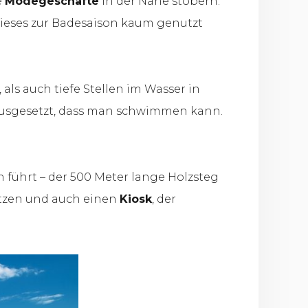
e
Modegeschäfte
in der Nähe stöbern.
dieses zur Badesaison kaum genutzt
, als auch tiefe Stellen im Wasser in
rausgesetzt, dass man schwimmen kann.
h führt – der 500 Meter lange Holzsteg
ätzen und auch einen
Kiosk
, der