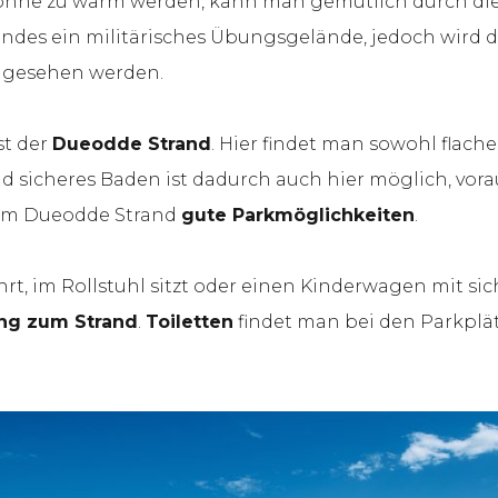
 Sonne zu warm werden, kann man gemütlich durch di
randes ein militärisches Übungsgelände, jedoch wird 
 angesehen werden.
st der
Dueodde Strand
. Hier findet man sowohl flache
nd sicheres Baden ist dadurch auch hier möglich, vo
 am Dueodde Strand
gute Parkmöglichkeiten
.
t, im Rollstuhl sitzt oder einen Kinderwagen mit sic
ng zum Strand
.
Toiletten
findet man bei den Parkpl