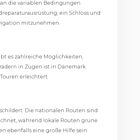
 an die variablen Bedingungen
adreparaturausrüstung, ein Schloss und
Navigation mitzunehmen.
bt es zahlreiche Möglichkeiten,
rädern in Zügen ist in Dänemark
ouren erleichtert.
childert. Die nationalen Routen sind
eichnet, während lokale Routen grüne
 ebenfalls eine große Hilfe sein.