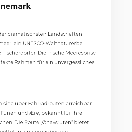
Dänemark
 der dramatischsten Landschaften
nmeer, ein UNESCO-Weltnaturerbe,
 Fischerdörfer. Die frische Meeresbrise
rfekte Rahmen für ein unvergessliches
n sind über Fahrradrouten erreichbar.
n Fünen und Ærø, bekannt für ihre
chen. Die Route „Øhavsruten“ bietet
ebettet in eine bezaubernde