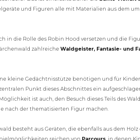
ielgeräte und Figuren alle mit Materialien aus dem um
h in die Rolle des Robin Hood versetzen und die Figu
ärchenwald zahlreiche
Waldgeister, Fantasie- und 
 eine kleine Gedächtnisstütze benötigen und für Kind
entralen Punkt dieses Abschnittes ein aufgeschlag
 Möglichkeit ist auch, den Besuch dieses Teils des Wal
he nach der thematisierten Figur machen.
ald besteht aus Geräten, die ebenfalls aus dem Holz 
pielmöglichkeiten reichen von
Parcours
, in denen Ki