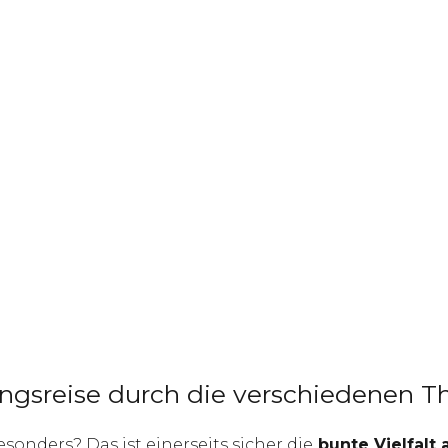
ngsreise durch die verschiedenen 
onders? Das ist einerseits sicher die
bunte Vielfalt