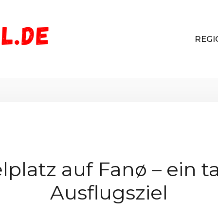
REGI
lplatz auf Fanø – ein t
Ausflugsziel