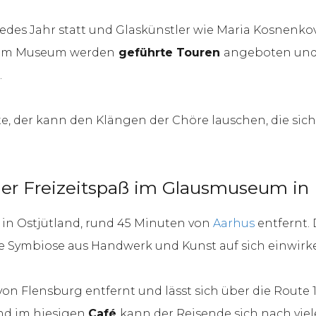
 jedes Jahr statt und Glaskünstler wie Maria Kosnen
. Im Museum werden
geführte Touren
angeboten und 
.
, der kann den Klängen der Chöre lauschen, die sich h
her Freizeitspaß im Glausmuseum in 
in Ostjütland, rund 45 Minuten von
Aarhus
entfernt.
die Symbiose aus Handwerk und Kunst auf sich einwirke
n Flensburg entfernt und lässt sich über die Route 15
und im hiesigen
Café
kann der Reisende sich nach v