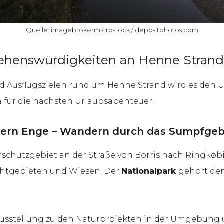
Quelle: imagebrokermicrostock / depositphotos.com
Sehenswürdigkeiten an Henne Stra
 Ausflugszielen rund um Henne Strand wird es den Ur
n für die nächsten Urlaubsabenteuer.
jern Enge – Wandern durch das Sumpfgeb
rschutzgebiet an der Straße von Borris nach Ringkøbi
chtgebieten und Wiesen. Der
Nationalpark
gehört dem
e Ausstellung zu den Naturprojekten in der Umgebung u