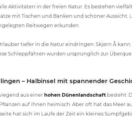
alle Aktivitäten in der freien Natur. Es bestehen vielf
tplätze mit Tischen und Bänken und schöner Aussicht
angelegten Reitwegen erkunden.
rlauber tiefer in die Natur eindringen. Skjern Å ka
ese Schleppfähren wurden ursprünglich zur Überquer
llingen – Halbinsel mit spannender Geschi
rwiegend aus einer
hohen Dünenlandschaft
besteht. 
lanzen auf ihnen heimisch. Aber oft hat das Meer auc
seite hat sich im Laufe der Zeit ein kleines Sumpfgebi