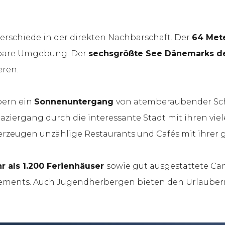
terschiede in der direkten Nachbarschaft. Der
64 Met
elbare Umgebung. Der
sechsgrößte See Dänemarks de
eren.
bern ein
Sonnenuntergang
von atemberaubender Schö
iergang durch die interessante Stadt mit ihren viel
rzeugen unzählige Restaurants und Cafés mit ihrer g
r als 1.200 Ferienhäuser
sowie gut ausgestattete Ca
ements. Auch Jugendherbergen bieten den Urlaubern