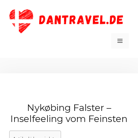
Zum
Inhalt
springen
MEN
Nykøbing Falster –
Inselfeeling vom Feinsten