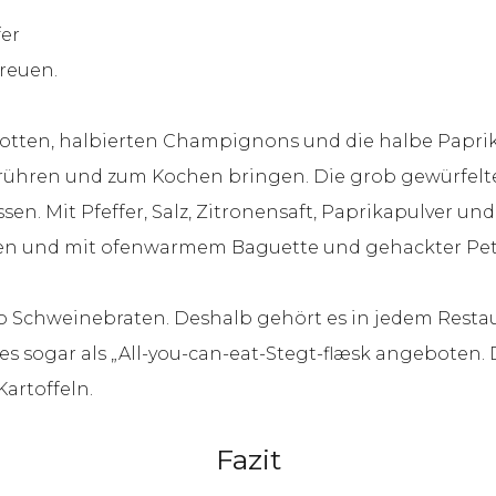
fer
reuen.
alotten, halbierten Champignons und die halbe Papri
nrühren und zum Kochen bringen. Die grob gewürfel
sen. Mit Pfeffer, Salz, Zitronensaft, Paprikapulver 
n und mit ofenwarmem Baguette und gehackter Peters
lso Schweinebraten. Deshalb gehört es in jedem Restau
s sogar als „All-you-can-eat-Stegt-flæsk angeboten.
artoffeln.
Fazit