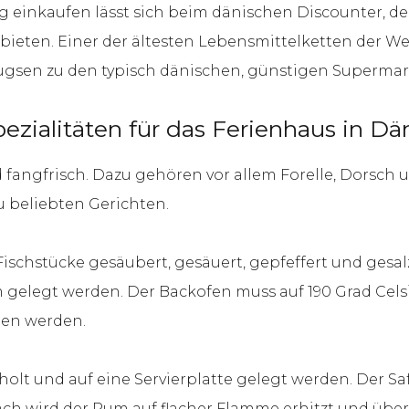
tig einkaufen lässt sich beim dänischen Discounter, d
nbieten. Einer der ältesten Lebensmittelketten der We
Brugsen zu den typisch dänischen, günstigen Supermar
pezialitäten für das Ferienhaus in D
nd fangfrisch. Dazu gehören vor allem Forelle, Dorsch
u beliebten Gerichten.
ischstücke gesäubert, gesäuert, gepfeffert und gesal
rm gelegt werden. Der Backofen muss auf 190 Grad Cels
ten werden.
holt und auf eine Servierplatte gelegt werden. Der S
anach wird der Rum auf flacher Flamme erhitzt und üb