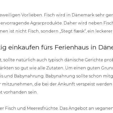
eweiligen Vorlieben. Fisch wird in Dänemark sehr gern
 hervorragende Agrarprodukte. Daher wird neben Fisc
en ist nicht Fisch, sondern „Stegt flæsk“, ein lecker
ig einkaufen fürs Ferienhaus in Dä
 sollte natürlich auch typisch dänische Gerichte pro
ärkten so gut wie alle Zutaten. Um einen guten Grun
Reis und Babynahrung. Babynahrung sollte schon mitg
r mitzunehmen, die bei der Ankunft verspeist werden
ot vorhanden sein.
her Fisch und Meeresfrüchte. Das Angebot an veganen