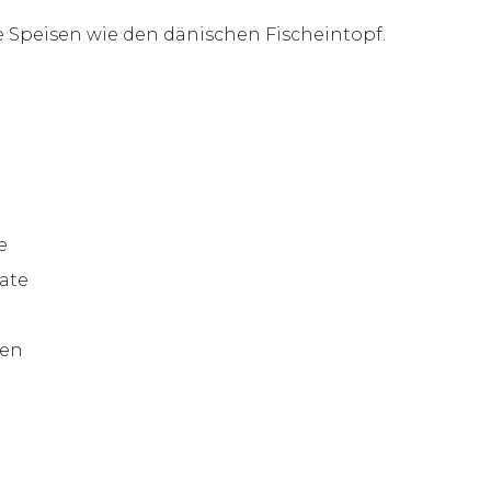
 Speisen wie den dänischen Fischeintopf.
e
mate
hen