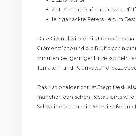
2 EL Zitronensaft und etwas Pfef
feingehackte Petersilie zum Best
Das Olivenöl wird erhitzt und die Sch
Crème fraîche und die Brühe darin ei
Minuten bei geringer Hitze köcheln las
Tomaten- und Paprikawürfel dazugebe
Das Nationalgericht ist Stegt flæsk, a
manchen dänischen Restaurants wird e
Schweinebraten mit Petersilsoße und K