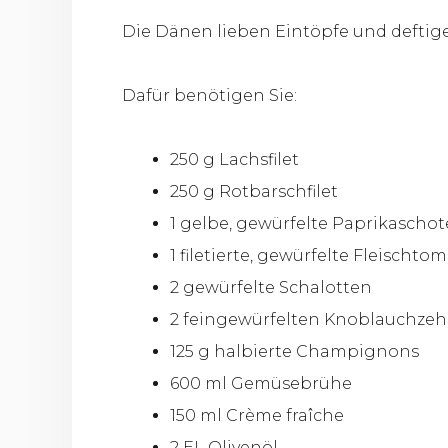
Die Dänen lieben Eintöpfe und deftige
Dafür benötigen Sie:
250 g Lachsfilet
250 g Rotbarschfilet
1 gelbe, gewürfelte Paprikaschot
1 filetierte, gewürfelte Fleischto
2 gewürfelte Schalotten
2 feingewürfelten Knoblauchze
125 g halbierte Champignons
600 ml Gemüsebrühe
150 ml Crème fraîche
2 EL Olivenöl